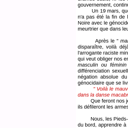
gouvernement, continue
Un 19 mars, que même
n'a pas été la fin de
Noire avec le génocide
meurtrier que dans leu
Après le "
ma
disparaître, voilà dé
l'arrogante raciste min
qui veut obliger nos e
masculin ou fémini
différenciation sexuel
négation absolue du
génocidaire que se liv
" Voilà le mauv
dans la danse macabre
Que feront nos jeune
ils défileront les arme
Nous, les Pieds-Noir
du bord, apprendre à 