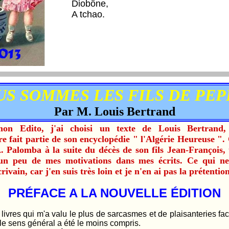
Diobône,
A tchao.
S SOMMES LES FILS DE PEP
Par M. Louis Bertrand
on Edito, j'ai choisi un texte de Louis Bertrand
ait partie de son encyclopédie " l'Algérie Heureuse ". 
 Palomba à la suite du décès de son fils Jean-François,
 un peu de mes motivations dans mes écrits. Ce qui ne
vain, car j'en suis très loin et je n'en ai pas la prétention
PRÉFACE A LA NOUVELLE ÉDITION
s qui m'a valu le plus de sarcasmes et de plaisanteries faci
t le sens général a été le moins compris.