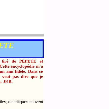
ETE
, tiré de PEPETE et
Cette encyclopédie m'a
 un ami fidèle. Dans ce
 veut pas dire que je
. JP.B.
les, de critiques souvent