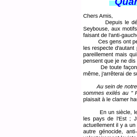
Quand 
Chers Amis,
Depuis le début de
Seybouse, aux motifs 
faisant de l'anti-gauche
Ces gens ont peut-êtr
les respecte d'autant 
pareillement mais qu
pensent que je ne dis 
De toute façon, si j
même, j'arrêterai de sui
Au sein de notre mi
sommes exilés au "
plaisait à le clamer ha
En un siècle, le Mo
les pays de l'Est ; 
actuellement il y a u
autre génocide, ant