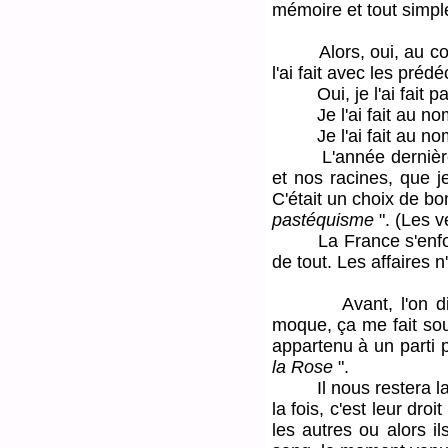
mémoire et tout simpl
Alors, oui, au cours
l'ai fait avec les préd
Oui, je l'ai fait par
Je l'ai fait au nom 
Je l'ai fait au nom d
L'année dernière à c
et nos racines, que j
C'était un choix de bo
pastéquisme
". (Les v
La France s'enfonce
de tout. Les affaires 
Avant, l'on disant q
moque, ça me fait sour
appartenu à un parti po
la Rose
".
Il nous restera la g
la fois, c'est leur dro
les autres ou alors i