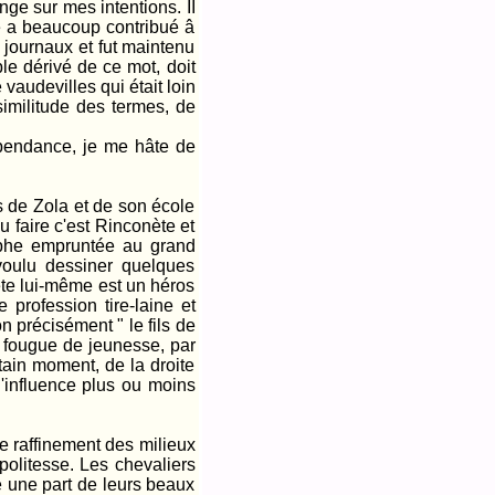
ge sur mes intentions. II
imé a beaucoup contribué â
 journaux et fut maintenu
le dérivé de ce mot, doit
 vaudevilles qui était loin
similitude des termes, de
endance, je me hâte de
s de Zola et de son école
 faire c'est Rinconète et
aphe empruntée au grand
 voulu dessiner quelques
ète lui-même est un héros
 profession tire-laine et
n précisément " le fils de
e fougue de jeunesse, par
tain moment, de la droite
 l'influence plus ou moins
le raffinement des milieux
politesse. Les chevaliers
e une part de leurs beaux