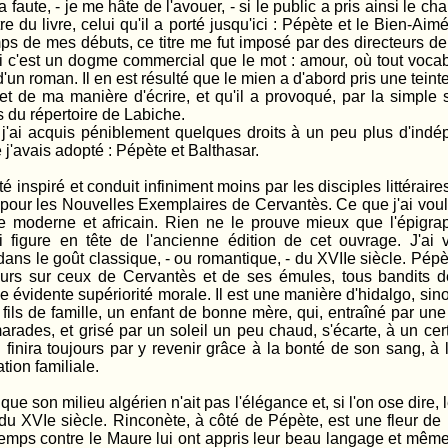
e, - je me hâte de l'avouer, - si le public a pris ainsi le chan
itre du livre, celui qu'il a porté jusqu'ici : Pépète et le Bien-A
mps de mes débuts, ce titre me fut imposé par des directeurs de
i c'est un dogme commercial que le mot : amour, où tout vocab
d'un roman. Il en est résulté que le mien a d'abord pris une teinte
 de ma manière d'écrire, et qu'il a provoqué, par la simple 
 du répertoire de Labiche.
acquis péniblement quelques droits à un peu plus d'indép
que j'avais adopté : Pépète et Balthasar.
inspiré et conduit infiniment moins par les disciples littéraire
pour les Nouvelles Exemplaires de Cervantès. Ce que j'ai voulu
re moderne et africain. Rien ne le prouve mieux que l'épigr
 figure en tête de l'ancienne édition de cet ouvrage. J'ai
dans le goût classique, - ou romantique, - du XVIIe siècle. Pép
eurs sur ceux de Cervantès et de ses émules, tous bandits de
évidente supériorité morale. Il est une manière d'hidalgo, sino
fils de famille, un enfant de bonne mère, qui, entraîné par un
rades, et grisé par un soleil un peu chaud, s'écarte, à un cer
ui finira toujours par y revenir grâce à la bonté de son sang, à
ation familiale.
son milieu algérien n'ait pas l'élégance et, si l'on ose dire, 
u XVIe siècle. Rinconète, à côté de Pépète, est une fleur de 
temps contre le Maure lui ont appris leur beau langage et mêm