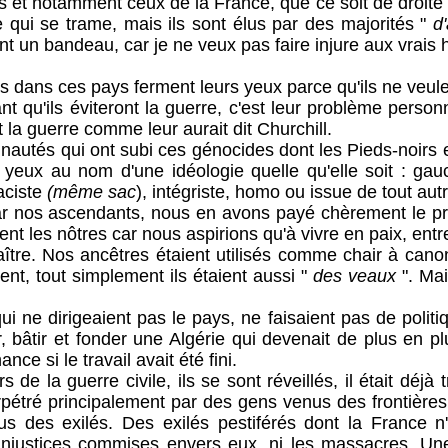
s et notamment ceux de la France, que ce soit de droite
 qui se trame, mais ils sont élus par des majorités "
d'
t un bandeau, car je ne veux pas faire injure aux vrais 
s ces pays ferment leurs yeux parce qu'ils ne veulent
t qu'ils éviteront la guerre, c'est leur problème person
t la guerre comme leur aurait dit Churchill.
 qui ont subi ces génocides dont les Pieds-noirs et 
 yeux au nom d'une idéologie quelle qu'elle soit : gauc
raciste
(même sac
), intégriste, homo ou issue de tout aut
s ascendants, nous en avons payé chèrement le prix
ent les nôtres car nous aspirions qu'à vivre en paix, en
aître. Nos ancêtres étaient utilisés comme chair à can
ient, tout simplement ils étaient aussi "
des veaux
". Ma
irigeaient pas le pays, ne faisaient pas de politique
r, bâtir et fonder une Algérie qui devenait de plus en p
ce si le travail avait été fini.
guerre civile, ils se sont réveillés, il était déjà tro
étré principalement par des gens venus des frontières
s des exilés. Des exilés pestiférés dont la France n
 injustices commises envers eux, ni les massacres. Un