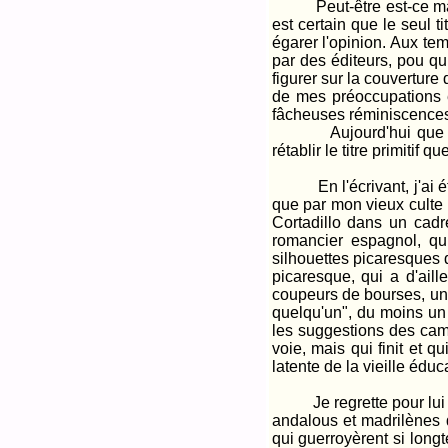
Peut-être est-ce ma faut
est certain que le seul t
égarer l'opinion. Aux te
par des éditeurs, pou qu
figurer sur la couverture 
de mes préoccupations et
fâcheuses réminiscences
Aujourd'hui que j'ai 
rétablir le titre primitif 
En l'écrivant, j'ai été 
que par mon vieux culte 
Cortadillo dans un cad
romancier espagnol, qui
silhouettes picaresques 
picaresque, qui a d'aill
coupeurs de bourses, une 
quelqu'un", du moins un 
les suggestions des cama
voie, mais qui finit et q
latente de la vieille éduc
Je regrette pour lui que 
andalous et madrilènes d
qui guerroyèrent si long