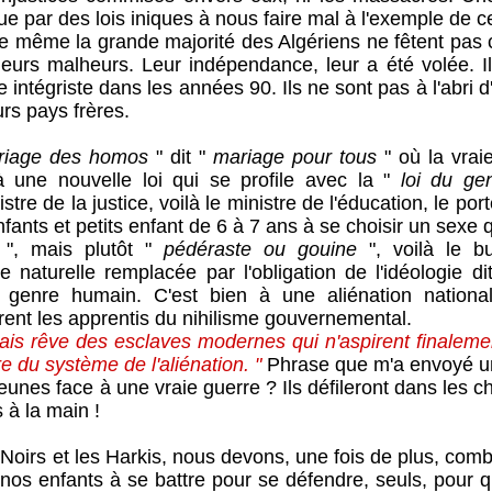
 par des lois iniques à nous faire mal à l'exemple de ce
 la grande majorité des Algériens ne fêtent pas ca
 leurs malheurs. Leur indépendance, leur a été volée. I
 intégriste dans les années 90. Ils ne sont pas à l'abri d
rs pays frères.
riage des homos
" dit "
mariage pour tous
" où la vrai
jà une nouvelle loi qui se profile avec la "
loi du ge
istre de la justice, voilà le ministre de l'éducation, le por
nfants et petits enfant de 6 à 7 ans à se choisir un sexe q
n
", mais plutôt "
pédéraste ou gouine
", voilà le bu
le naturelle remplacée par l'obligation de l'idéologie di
 genre humain. C'est bien à une aliénation national
rent les apprentis du nihilisme gouvernemental.
ais rêve des esclaves modernes qui n'aspirent finalement
 du système de l'aliénation. "
Phrase que m'a envoyé un
s face à une vraie guerre ? Ils défileront dans les ch
s à la main !
s et les Harkis, nous devons, une fois de plus, comb
nos enfants à se battre pour se défendre, seuls, pour qu