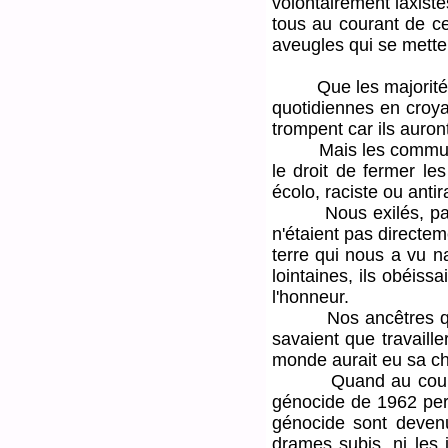
volontairement laxiste
tous au courant de ce
aveugles qui se metten
Que les majorités dan
quotidiennes en croyan
trompent car ils auron
Mais les communautés
le droit de fermer les
écolo, raciste ou anti
Nous exilés, par no
n'étaient pas directem
terre qui nous a vu n
lointaines, ils obéissa
l'honneur.
Nos ancêtres qui ne d
savaient que travaille
monde aurait eu sa chan
Quand au cours de la 
génocide de 1962 perp
génocide sont devenu
drames subis, ni les