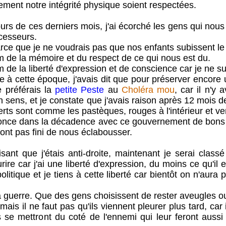
ement notre intégrité physique soient respectées.
 de ces derniers mois, j'ai écorché les gens qui nou
écesseurs.
ce que je ne voudrais pas que nos enfants subissent l
de la mémoire et du respect de ce qui nous est du.
e la liberté d'expression et de conscience car je ne su
ette époque, j'avais dit que pour préserver encore un
e préférais la
petite Peste
au
Choléra mou
, car il n'y 
n sens, et je constate que j'avais raison après 12 mois d
erts sont comme les pastèques, rouges à l'intérieur et ver
 dans la décadence avec ce gouvernement de bons à r
n'ont pas fini de nous éclabousser.
ue j'étais anti-droite, maintenant je serai classé
ire car j'ai une liberté d'expression, du moins ce qu'il e
litique et je tiens à cette liberté car bientôt on n'aura 
uerre. Que des gens choisissent de rester aveugles ou
it mais il ne faut pas qu'ils viennent pleurer plus tard, car
ls se mettront du coté de l'ennemi qui leur feront auss