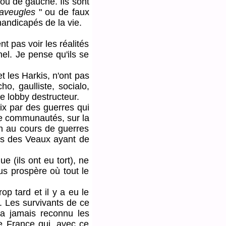
 ou de gauche. Ils sont
aveugles
" ou de faux
handicapés de la vie.
 pas voir les réalités
nel. Je pense qu'ils se
les Harkis, n'ont pas
ho, gaulliste, socialo,
re lobby destructeur.
 par des guerres qui
tre communautés, sur la
on au cours de guerres
is des Veaux ayant de
 (ils ont eu tort), ne
lus prospère où tout le
p tard et il y a eu le
. Les survivants de ce
'a jamais reconnu les
e France qui, avec ce