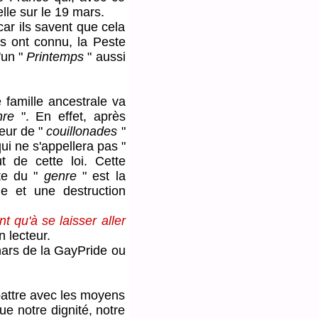
lle sur le 19 mars.
r ils savent que cela
ls ont connu, la Peste
'un "
Printemps
" aussi
e famille ancestrale va
nre
". En effet, après
teur de "
couillonades
"
ui ne s'appellera pas "
t de cette loi. Cette
te du "
genre
" est la
e et une destruction
 qu'à se laisser aller
 lecteur.
ars de la GayPride ou
attre avec les moyens
e notre dignité, notre