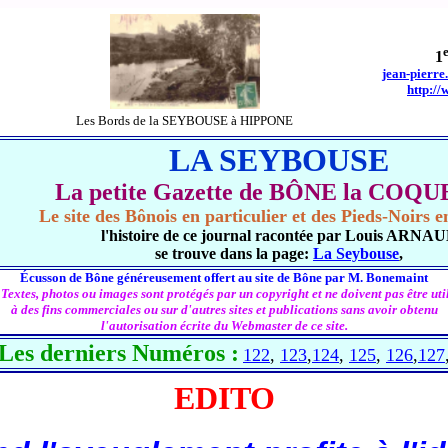
1
jean-pierre
http://
Les Bords de la SEYBOUSE à HIPPONE
LA SEYBOUSE
La petite Gazette de BÔNE la COQ
Le site des Bônois en particulier et des Pieds-Noirs 
l'histoire de ce journal racontée par Louis ARNA
se trouve dans la page:
La Seybouse
,
Écusson de Bône généreusement offert au site de Bône par M. Bonemaint
 Textes, photos ou images sont protégés par un copyright et ne doivent pas être util
à des fins commerciales ou sur d'autres sites et publications sans avoir obtenu
l'autorisation écrite du Webmaster de ce site.
Les derniers Numéros :
122
,
123
,
124
,
125
,
126
,
127
EDITO