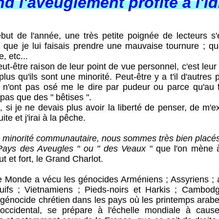
l'aveuglement profite à l'idi
 l'année, une très petite poignée de lecteurs s'e
que je lui faisais prendre une mauvaise tournure ; que
, etc...
e raison de leur point de vue personnel, c'est leur dr
plus qu'ils sont une minorité. Peut-être y a t'il d'autre
i n'ont pas osé me le dire par pudeur ou parce qu'au 
pas que des " bêtises ".
e ne devais plus avoir la liberté de penser, de m'exp
te et j'irai à la pêche.
norité communautaire, nous sommes très bien placés 
Pays des Aveugles
" ou " des Veaux
" que l'on mène à
ut et fort, le Grand Charlot.
nde a vécu les génocides Arméniens ; Assyriens ; 
Juifs ; Vietnamiens ; Pieds-noirs et Harkis ; Cambod
n génocide chrétien dans les pays où les printemps arabe
i-occidental, se prépare à l'échelle mondiale à cau