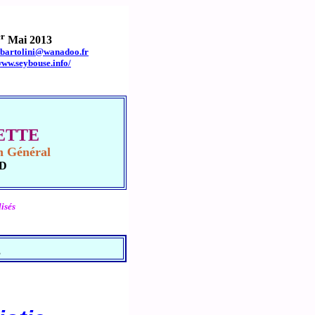
er
Mai 2013
.bartolini@wanadoo.fr
www.seybouse.info/
UETTE
en Général
UD
isés
,